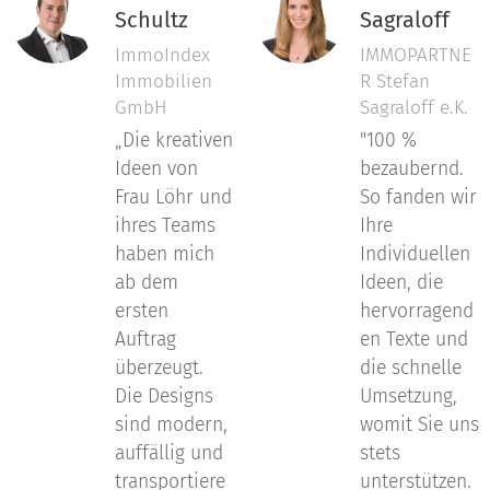
Schultz
Sagraloff
ImmoIndex
IMMOPARTNE
Immobilien
R Stefan
GmbH
Sagraloff e.K.
„Die kreativen
"100 %
Ideen von
bezaubernd.
Frau Löhr und
So fanden wir
ihres Teams
Ihre
haben mich
Individuellen
ab dem
Ideen, die
ersten
hervorragend
Auftrag
en Texte und
überzeugt.
die schnelle
Die Designs
Umsetzung,
sind modern,
womit Sie uns
auffällig und
stets
transportiere
unterstützen.