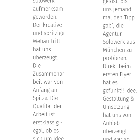
solowerk
gelöst, bis
aufmerksam
uns jemand
geworden.
mal den Tipp
Der kreative
gab´, die
und spritzige
Agentur
Webauftritt
Solowerk aus
hat uns
München zu
überzeugt.
probieren.
Die
Direkt beim
Zusammenar
ersten Flyer
beit war von
hat es
Anfang an
gefunkt!! Idee,
Spitze. Die
Gestaltung &
Qualität der
Umsetzung
Arbeit ist
hat uns von
erstklassig -
Anhieb
egal, ob es
überzeugt
sich um Idee,
und war so