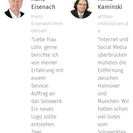
Eisenach
Kaminski
Hans
arthax-
Eisenach:Imm
immobilien.d
obilien
e
"
Liebe Frau
"Internet und
Löhr, gerne
Social Media
berichte ich
überbrücken
von meiner
mühelos die
Erfahrung mit
Entfernung
eurem
zwischen
Service:
Hannover
Auftrag an
und
das Solowerk:
München. Wir
Ein neues
hatten schon
Logo sollte
viel Gutes
entstehen.
vom
Zwei
Solowerktea