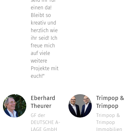
seid ihr für
einen da!
Bleibt so
kreativ und
herzlich wie
ihr seid! Ich
freue mich
auf viele
weitere
Projekte mit
euch!"
Eberhard
Trimpop &
Theurer
Trimpop
GF der
Trimpop &
DEUTSCHE A-
Trimpop
LAGE GmbH
Immobilien