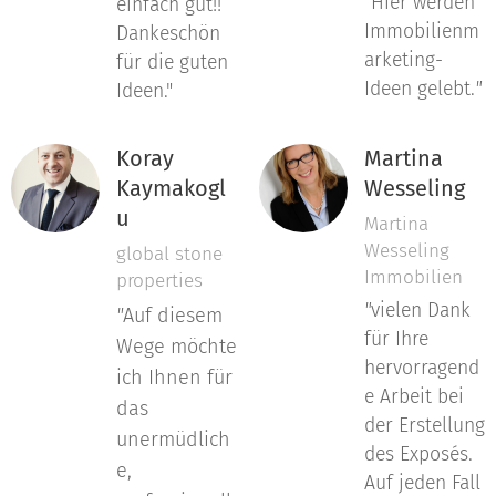
"
Hier werden
einfach gut!!
Immobilienm
Dankeschön
arketing-
für die guten
Ideen gelebt.
"
Ideen."
Koray
Martina
Kaymakogl
Wesseling
u
Martina
Wesseling
global stone
Immobilien
properties
"
vielen Dank
"
Auf diesem
für Ihre
Wege möchte
hervorragend
ich Ihnen für
e Arbeit bei
das
der Erstellung
unermüdlich
des Exposés.
e,
Auf jeden Fall