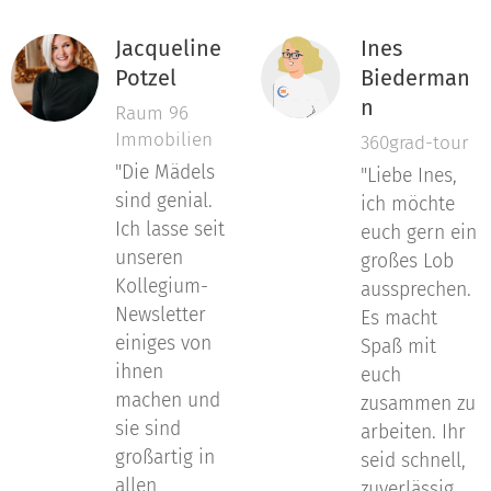
Jacqueline
Ines
Potzel
Biederman
n
Raum 96
Immobilien
360grad-tour
"Die Mädels
"Liebe Ines,
sind genial.
ich möchte
Ich lasse seit
euch gern ein
unseren
großes Lob
Kollegium-
aussprechen.
Newsletter
Es macht
einiges von
Spaß mit
ihnen
euch
machen und
zusammen zu
sie sind
arbeiten. Ihr
großartig in
seid schnell,
allen
zuverlässig