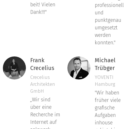
beit! Vielen
professionell
Dank!!!"
und
punktgenau
umgesetzt
werden
konnten."
Frank
Michael
Crecelius
Trübger
Crecelius
YOVENTI
Architekten
Hamburg
GmbH
"Wir haben
„
Wir sind
früher viele
über eine
grafische
Recherche im
Aufgaben
Internet auf
inhouse