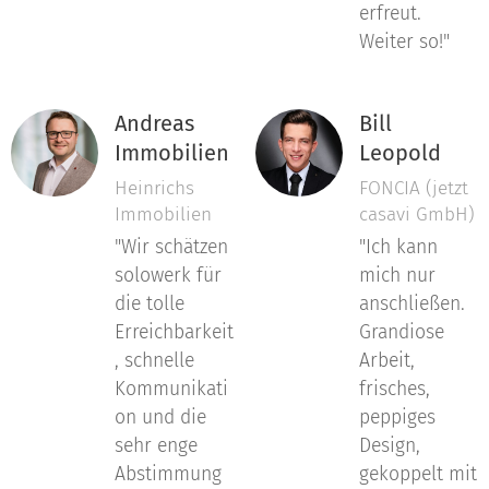
erfreut.
Weiter so!"
Andreas
Bill
Immobilien
Leopold
Heinrichs
FONCIA (jetzt
Immobilien
casavi GmbH)
"Wir schätzen
"Ich kann
solowerk für
mich nur
die tolle
anschließen.
Erreichbarkeit
Grandiose
, schnelle
Arbeit,
Kommunikati
frisches,
on und die
peppiges
sehr enge
Design,
Abstimmung
gekoppelt mit