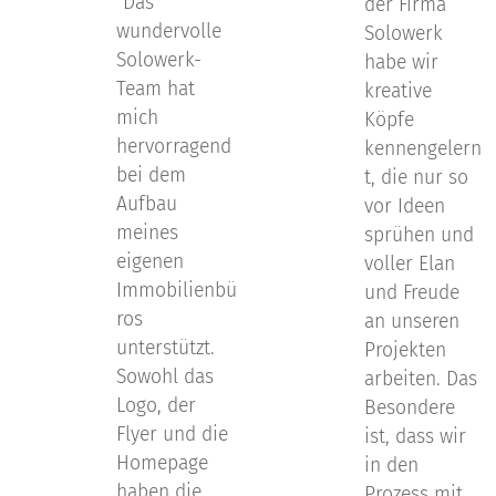
"Das
der Firma
wundervolle
Solowerk
Solowerk-
habe wir
Team hat
kreative
mich
Köpfe
hervorragend
kennengelern
bei dem
t, die nur so
Aufbau
vor Ideen
meines
sprühen und
eigenen
voller Elan
Immobilienbü
und Freude
ros
an unseren
unterstützt.
Projekten
Sowohl das
arbeiten. Das
Logo, der
Besondere
Flyer und die
ist, dass wir
Homepage
in den
haben die
Prozess mit